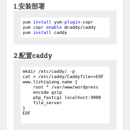
1.安装部署
yum 
install
 yum-
plugin
-copr

yum copr 
enable
 @caddy/caddy

yum 
install
 caddy
2.配置caddy
mkdir /etc/caddy/ -p

cat > 
/etc/
caddy/Caddyfile<<EOF

www.lizhiqiang.name {

    root * 
/var/
www/wordpress

    encode gzip

    php_fastcgi localhost:
9000
    file_server

}

EOF
