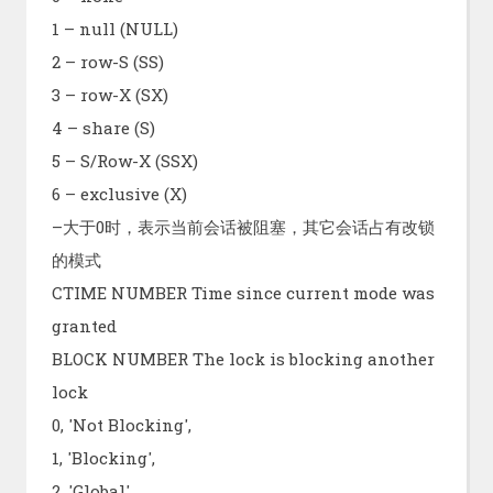
1 – null (NULL)
2 – row-S (SS)
3 – row-X (SX)
4 – share (S)
5 – S/Row-X (SSX)
6 – exclusive (X)
–大于0时，表示当前会话被阻塞，其它会话占有改锁
的模式
CTIME NUMBER Time since current mode was
granted
BLOCK NUMBER The lock is blocking another
lock
0, 'Not Blocking',
1, 'Blocking',
2, 'Global',