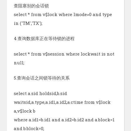
查阻塞别的会话锁
select * from v$lock where lmode>0 and type
in ('TM','TX');
4.查询数据库正在等待锁的进程
select * from v$session where lockwait is not
null;
5.查询会话之间锁等待的关系
select a.sid holdsid,b.sid
waitsid,a.type,a.id1,a.id2,a.ctime from v$lock
a,v$lock b
where a.id1=b.id1 and a.id2=b.id2 and a.block=1
and b.block=0;