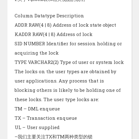
Column Datatype Description
ADDR RAW(4 | 8) Address of lock state object
KADDR RAW(4 | 8) Address of lock
SID NUMBER Identifier for session holding or
acquiring the lock
TYPE VARCHAR2(2) Type of user or system lock
The locks on the user types are obtained by
user applications. Any process that is
blocking others is likely to be holding one of
these locks. The user type locks are:
TM – DML enqueue
TX – Transaction enqueue
UL – User supplied
–我们主要关注TX和TM两种类型的锁