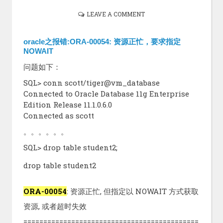
LEAVE A COMMENT
oracle之报错:ORA-00054: 资源正忙，要求指定
NOWAIT
问题如下：
SQL> conn scott/tiger@vm_database
Connected to Oracle Database 11g Enterprise
Edition Release 11.1.0.6.0
Connected as scott
。。。。。。
SQL> drop table student2;
drop table student2
ORA-00054
: 资源正忙, 但指定以 NOWAIT 方式获取
资源, 或者超时失效
============================================