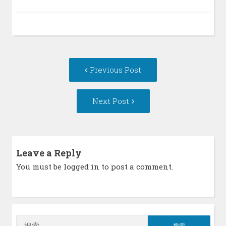
Post
Previous
Previous Post
navigation
post:
Next
Next Post
Post:
Leave a Reply
You must be
logged in
to post a comment.
搜