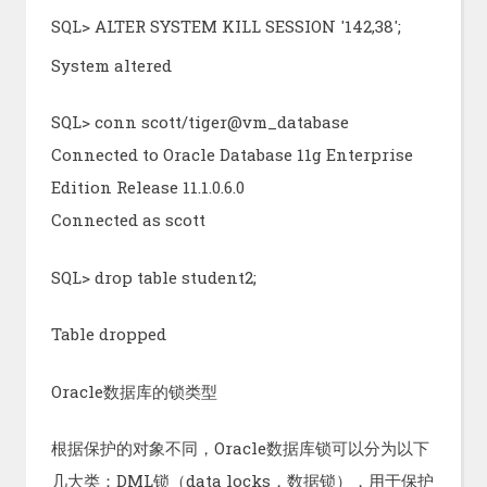
SQL> ALTER SYSTEM KILL SESSION '142,38';
System altered
SQL> conn scott/tiger@vm_database
Connected to Oracle Database 11g Enterprise
Edition Release 11.1.0.6.0
Connected as scott
SQL> drop table student2;
Table dropped
Oracle数据库的锁类型
根据保护的对象不同，Oracle数据库锁可以分为以下
几大类：DML锁（data locks，数据锁），用于保护