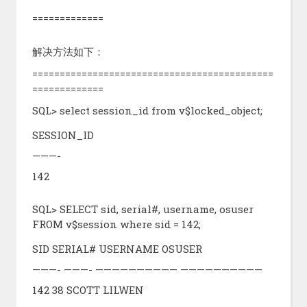
=============
解决方法如下：
============================================
=============
SQL> select session_id from v$locked_object;
SESSION_ID
———-
142
SQL> SELECT sid, serial#, username, osuser
FROM v$session where sid = 142;
SID
SERIAL# USERNAME
OSUSER
———- ———- —————————— ——————————
142
38 SCOTT
LILWEN