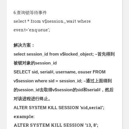
6.查询锁等待事件
select * from v$session_wait where
event='enqueue';
解决方案：
select session_id from v$locked_object; –首先得到
被锁对象的session_id
SELECT sid, serial#, username, osuser FROM
v$session where sid = session_id; –通过上面得到
的session_id去取得v$session的sid和serial#，然后
对该进程进行终止。
ION 'sid,serial';
ALTER SYSTEM KILL SESS
example:
ALTER SYSTEM KILL SESSION '13, 8';