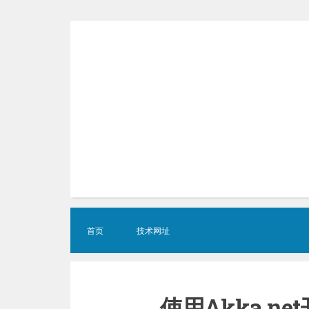
Skip
to
content
首页
技术网址
使用Akka.n