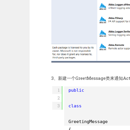
3、新建一个GreetMessage类来通知Act
1
public
2
3
class
GreetingMessage
{