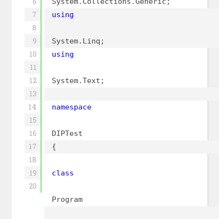
6
System.Collections.Generic;
7
using
8
9
System.Linq;
10
using
11
12
System.Text;
13
14
namespace
15
16
DIPTest
17
{
18
19
class
20
Program