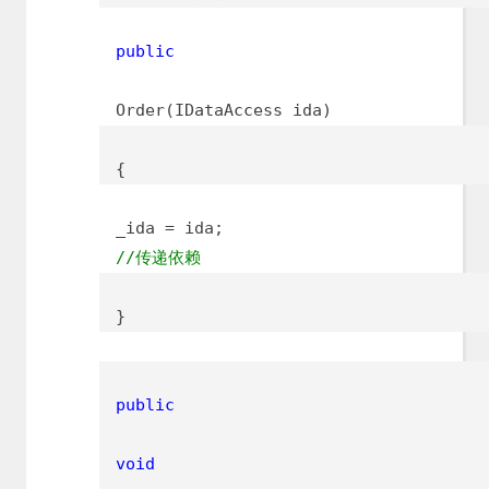
public
Order(IDataAccess ida)
{
_ida = ida;
//传递依赖
}
public
void