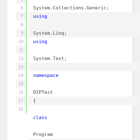
6
System.Collections.Generic;
7
using
8
9
System.Linq;
10
using
11
12
System.Text;
13
14
namespace
15
16
DIPTest
17
{
18
class
Program