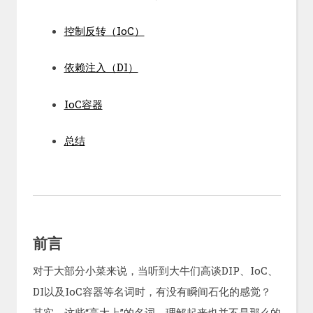
控制反转（IoC）
依赖注入（DI）
IoC容器
总结
前言
对于大部分小菜来说，当听到大牛们高谈DIP、IoC、
DI以及IoC容器等名词时，有没有瞬间石化的感觉？
其实，这些“高大上”的名词，理解起来也并不是那么的