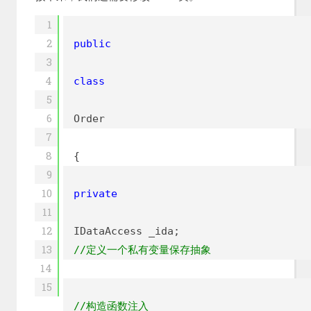
1
2
public
3
4
class
5
6
Order
7
8
{
9
10
private
11
12
IDataAccess _ida;
13
//定义一个私有变量保存抽象
14
15
//构造函数注入