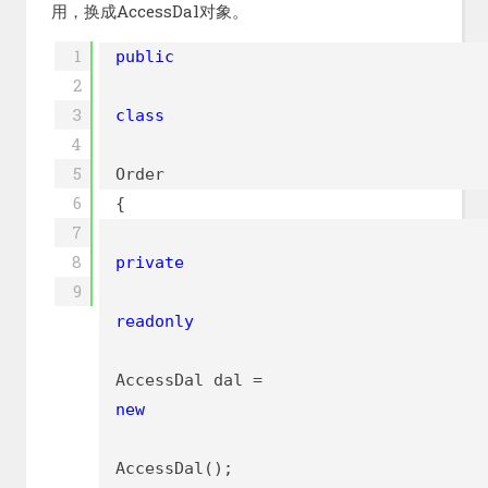
用，换成AccessDal对象。
1
public
2
3
class
4
5
Order
6
{
7
8
private
9
readonly
AccessDal dal =
new
AccessDal();