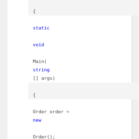
{
static
void
Main(
string
[] args)
{
Order order =
new
Order();