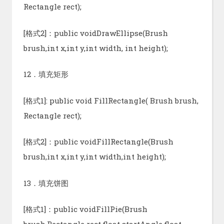
Rectangle rect);
[格式2]：public voidDrawEllipse(Brush
brush,int x,int y,int width, int height);
12．填充矩形
[格式1]: public void FillRectangle( Brush brush,
Rectangle rect);
[格式2]：public voidFillRectangle(Brush
brush,int x,int y,int width,int height);
13．填充饼图
[格式1]：public voidFillPie(Brush