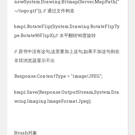
newSystem.Drawing.Bitmap(Server.MapPath("
~/logo.gif")); // 通过文件构造
bmp1.RotateFlip(System.Drawing.RotateFlipTy
pe.Rotate90FlipX);// 水平翻转90度旋转
// 原书中没有这句,这里要加上这句,如果不加这句则在
非IE浏览器显示不出
Response.ContentType = "image/JPEG";
bmp1.Save(Response.OutputStream,System.Dra
wing.Imaging.ImageFormat.Jpeg);
Brush对象