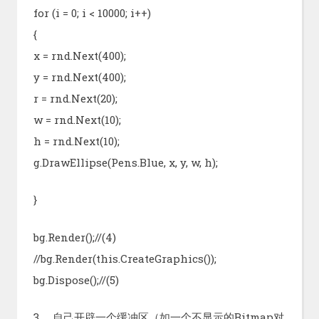
for (i = 0; i < 10000; i++)
{
x = rnd.Next(400);
y = rnd.Next(400);
r = rnd.Next(20);
w = rnd.Next(10);
h = rnd.Next(10);
g.DrawEllipse(Pens.Blue, x, y, w, h);
}
bg.Render();//(4)
//bg.Render(this.CreateGraphics());
bg.Dispose();//(5)
3、 自己开辟一个缓冲区（如一个不显示的Bitmap对