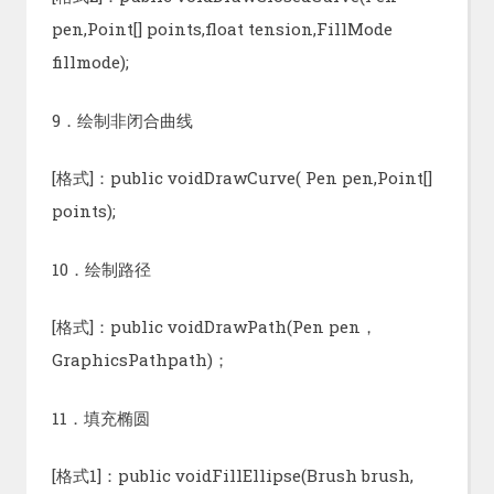
pen,Point[] points,float tension,FillMode
fillmode);
9．绘制非闭合曲线
[格式]：public voidDrawCurve( Pen pen,Point[]
points);
10．绘制路径
[格式]：public voidDrawPath(Pen pen，
GraphicsPathpath)；
11．填充椭圆
[格式1]：public voidFillEllipse(Brush brush,