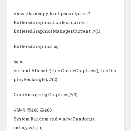
view plaincopy to clipboardprint?
BufferedGraphicsContext current =
BufferedGraphicsManager.Current; //(1)
BufferedGraphics bg;
bg =
current.Allocate(this.CreateGraphics(),this.Dis
playRectangle); //(2)
Graphics g = bg.Graphics;//(3)
//随机 宽400 高400
System.Random rnd = new Random();
int x,y,w,h,r,i;