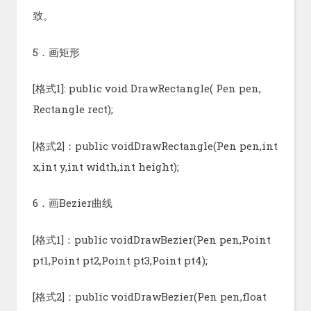
致。
5．画矩形
[格式1]: public void DrawRectangle( Pen pen,
Rectangle rect);
[格式2]：public voidDrawRectangle(Pen pen,int
x,int y,int width,int height);
6．画Bezier曲线
[格式1]：public voidDrawBezier(Pen pen,Point
pt1,Point pt2,Point pt3,Point pt4);
[格式2]：public voidDrawBezier(Pen pen,float