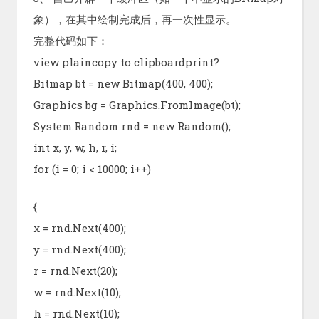
象），在其中绘制完成后，再一次性显示。
完整代码如下：
view plaincopy to clipboardprint?
Bitmap bt = new Bitmap(400, 400);
Graphics bg = Graphics.FromImage(bt);
System.Random rnd = new Random();
int x, y, w, h, r, i;
for (i = 0; i < 10000; i++)
{
x = rnd.Next(400);
y = rnd.Next(400);
r = rnd.Next(20);
w = rnd.Next(10);
h = rnd.Next(10);