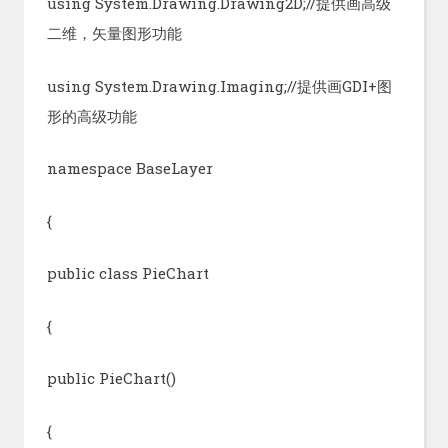
using System.Drawing.Drawing2D;//提供画高级
二维，矢量图形功能
using System.Drawing.Imaging;//提供画GDI+图
形的高级功能
namespace BaseLayer
{
public class PieChart
{
public PieChart()
{