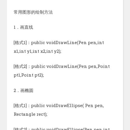
常用图形的绘制方法
1．画直线
[格式1]：public voidDrawLine(Pen pen,int
x1,int y1,int x2,int y2);
[格式2]：public voidDrawLine(Pen pen,Point
pt1,Point pt2);
2．画椭圆
[格式1]：public voidDrawEllipse( Pen pen,
Rectangle rect);
[格式2]：public voidDrawEllipse(Pen pen,int