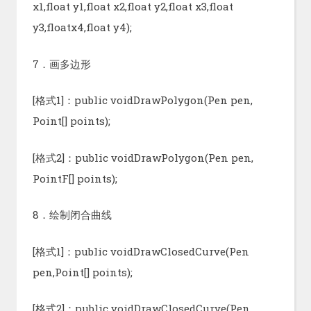
x1,float y1,float x2,float y2,float x3,float
y3,floatx4,float y4);
7．画多边形
[格式1]：public voidDrawPolygon(Pen pen,
Point[] points);
[格式2]：public voidDrawPolygon(Pen pen,
PointF[] points);
8．绘制闭合曲线
[格式1]：public voidDrawClosedCurve(Pen
pen,Point[] points);
[格式2]：public voidDrawClosedCurve(Pen