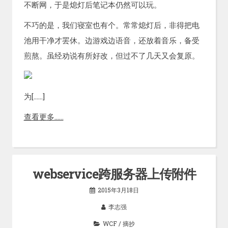
不断网，于是熄灯后笔记本仍然可以玩。
不巧的是，我们寝室也有个。常常熄灯后，非得把电
池用干净才罢休。边游戏边语音，还放着音乐，备受
煎熬。虽经劝说有所好改，但过不了几天又会复原。
为[……]
查看更多……
webservice跨服务器上传附件
2015年3月18日
李志强
WCF
/
摘抄