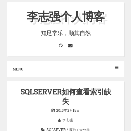
Skip
李志强个人博客
to
content
知足常乐，顺其自然
GitHub
Email
MENU
SQLSERVER如何查看索引缺
失
2015年2月15日
李志强
SQLSEVER
/
摘抄
/
未分类