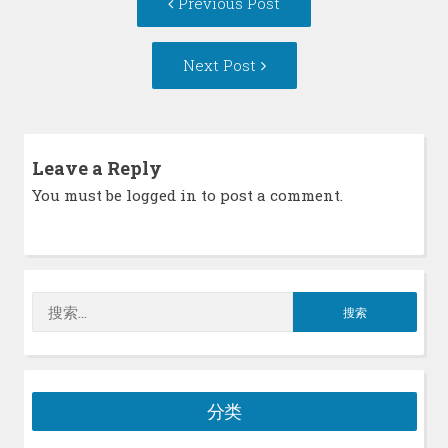
Previous Post
navigation
post:
Next
Next Post
Post:
Leave a Reply
You must be
logged in
to post a comment.
搜
索：
分类