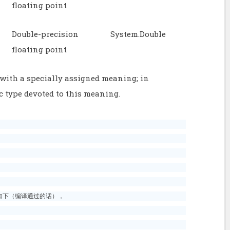
floating point
Double-precision
System.Double
floating point
 with a specially assigned meaning; in
ic type devoted to this meaning.
的写法如下（编译通过的话），