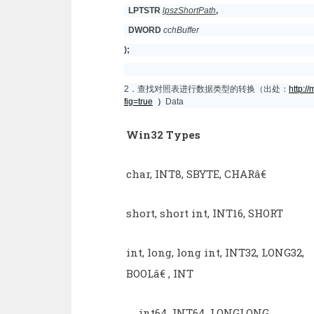
LPTSTR
lpszShortPath
,
DWORD
cchBuffer
);
2．查找对照表进行数据类型的转换（出处：
http:/
fig=true
）
Data
Win32 Types
char, INT8, SBYTE, CHARâ€
short, short int, INT16, SHORT
int, long, long int, INT32, LONG32,
BOOLâ€ , INT
__int64, INT64, LONGLONG