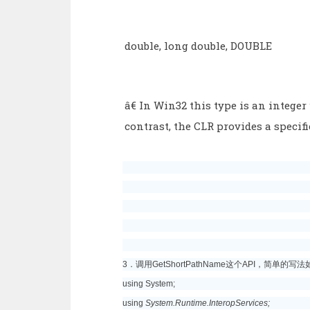
double, long double, DOUBLE
â€ In Win32 this type is an integer
contrast, the CLR provides a specif
3．调用GetShortPathName这个API，简单
using System;
using
System.Runtime.InteropServices;