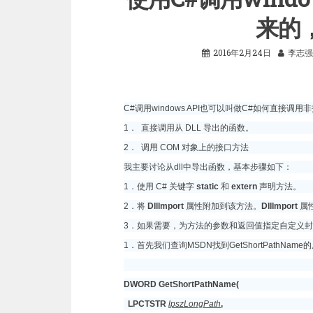
来的
2016年2月24日
李志强
C#调用windows API也可以叫做C#如何直接调
1． 直接调用从 DLL 导出的函数。
2． 调用 COM 对象上的接口方法
我主要讨论从dll中导出函数，基本步骤如下：
1．使用 C# 关键字
static
和
extern
声明方法。
2．将
DllImport
属性附加到该方法。
DllImport
属性
3．如果需要，为方法的参数和返回值指定自定义封送处理
1．首先我们查询MSDN找到GetShortPathNam
DWORD
GetShortPathName(
LPCTSTR
lpszLongPath
,