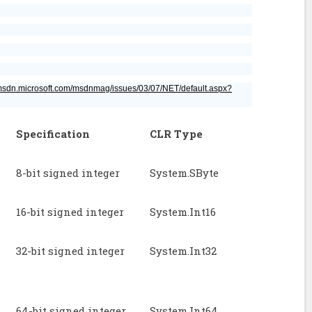
/msdn.microsoft.com/msdnmag/issues/03/07/NET/default.aspx?
Specification
CLR Type
8-bit signed integer
System.SByte
16-bit signed integer
System.Int16
32-bit signed integer
System.Int32
64-bit signed integer
System.Int64