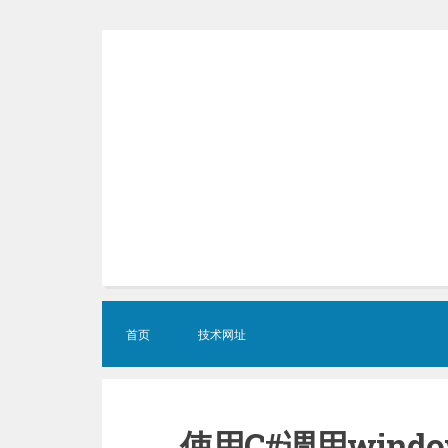
Skip
to
content
首页
技术网址
使用C#调用wind