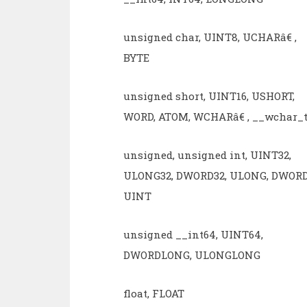
unsigned char, UINT8, UCHARâ€ ,
BYTE
unsigned short, UINT16, USHORT,
WORD, ATOM, WCHARâ€ , __wchar_
unsigned, unsigned int, UINT32,
ULONG32, DWORD32, ULONG, DWORD
UINT
unsigned __int64, UINT64,
DWORDLONG, ULONGLONG
float, FLOAT