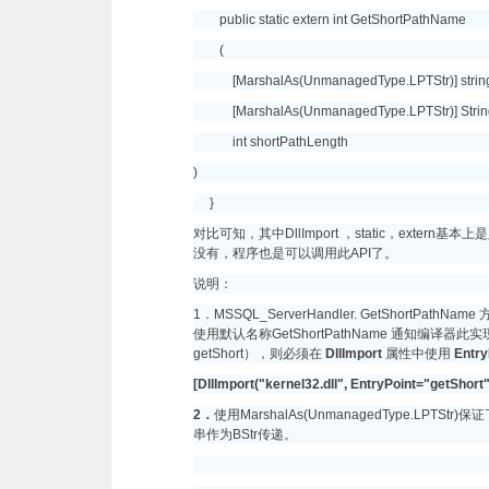
public static extern int GetShortPathName
(
[MarshalAs(UnmanagedType.LPTStr)] string
[MarshalAs(UnmanagedType.LPTStr)] StringBu
int shortPathLength
)
}
对比可知，其中DllImport ，static，extern
没有，程序也是可以调用此API了。
说明：
1．MSSQL_ServerHandler. GetShortPathNam
使用默认名称GetShortPathName 通知编译器此实
getShort），则必须在
DllImport
属性中使用
Entry
[DllImport("kernel32.dll",
EntryPoint
="getShort"
2
．
使用MarshalAs(UnmanagedType.LP
串作为BStr传递。