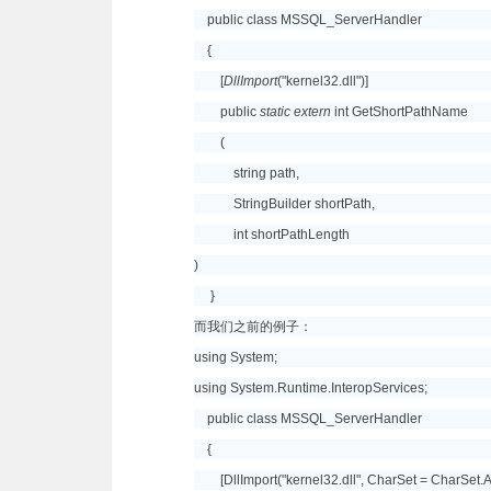
public class MSSQL_ServerHandler
{
[
DllImport
("kernel32.dll")]
public
static extern
int GetShortPathName
(
string path,
StringBuilder shortPath,
int shortPathLength
)
}
而我们之前的例子：
using System;
using System.Runtime.InteropServices;
public class MSSQL_ServerHandler
{
[DllImport("kernel32.dll", CharSet = CharSet.A