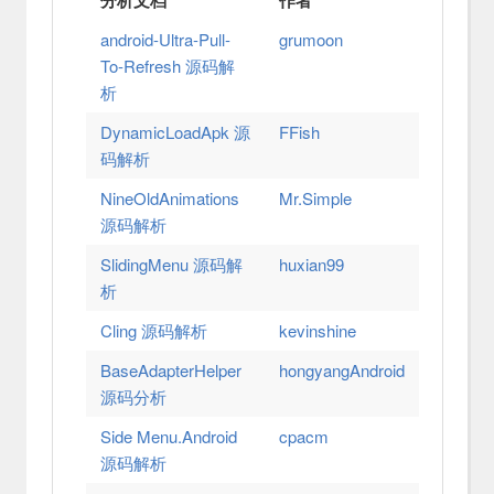
android-Ultra-Pull-
grumoon
To-Refresh 源码解
析
DynamicLoadApk 源
FFish
码解析
NineOldAnimations
Mr.Simple
源码解析
SlidingMenu 源码解
huxian99
析
Cling 源码解析
kevinshine
BaseAdapterHelper
hongyangAndroid
源码分析
Side Menu.Android
cpacm
源码解析