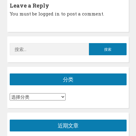
Leave a Reply
You must be
logged in
to post a comment.
搜
索：
分类
分
类
近期文章