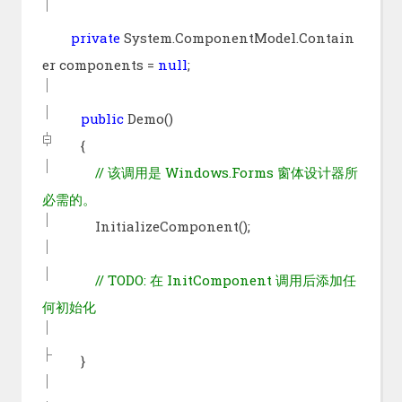
private
System.ComponentModel.Contain
er components =
null
;
public
Demo()
{
//
该调用是 Windows.Forms 窗体设计器所
必需的。
InitializeComponent();
//
TODO: 在 InitComponent 调用后添加任
何初始化
}