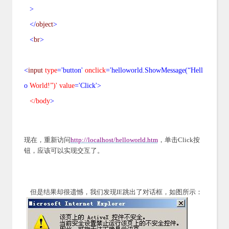
>
</
object
>
<
br
>
<
input
type
='button'
onclick
='helloworld.ShowMessage(“Hell
o
World!”)' value
='Click'>
</body
>
现在，重新访问
http://localhost/helloworld.htm
，单击Click按
钮，应该可以实现交互了。
但是结果却很遗憾，我们发现IE跳出了对话框，如图所示：