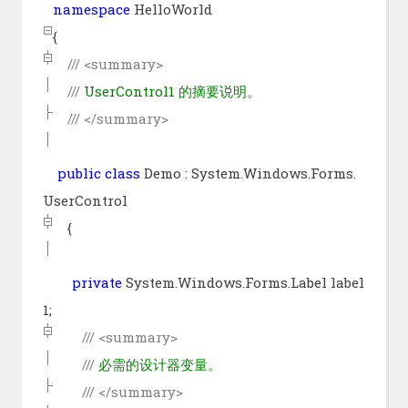
namespace
HelloWorld
{
///
<summary>
///
UserControl1 的摘要说明。
///
</summary>
public
class
Demo : System.Windows.Forms.
UserControl
{
private
System.Windows.Forms.Label label
1;
///
<summary>
///
必需的设计器变量。
///
</summary>