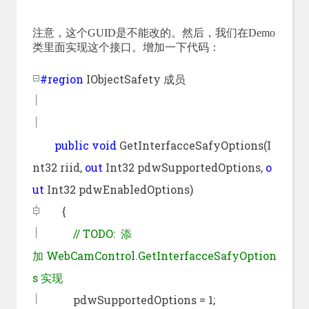
注意，这个GUID是不能改的。然后，我们在Demo
类里面实现这个接口。增加一下代码：
#region
IObjectSafety 成员
public
void
GetInterfacceSafyOptions(I
nt32 riid,
out
Int32 pdwSupportedOptions,
o
ut
Int32 pdwEnabledOptions)
{
//
TODO: 添
加 WebCamControl.GetInterfacceSafyOption
s 实现
pdwSupportedOptions = 1;