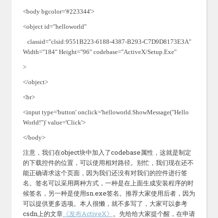
<body bgcolor='#223344'>
<object id="helloworld"
classid="clsid:9551B223-6188-4387-B293-C7D9D8173E3A"
Width="184" Height="96" codebase="ActiveX/Setup.Exe"
>
</object>
<br>
<input type='button' onclick='helloworld.ShowMessage("Hello
World!")' value='Click'>
</body>
object
codebase
注意，我们在
块中加入了
属性，这就是制定
的下载控件的位置，可以使用相对路径。别忙，我们现在还不
能正确请求这个页面，因为我们还没有对我们的控件进行签
名。签名可以采用两种方式，一种是在上面生成安装程序的时
sn.exe
候签名，另一种是使用
签名。推荐大家使用后者，因为
可以提供更多选项。本人很懒，就不多写了，大家可以参考
csdn
ActiveX
上的文章
《发布
》
。先给给大家提个醒，在申请