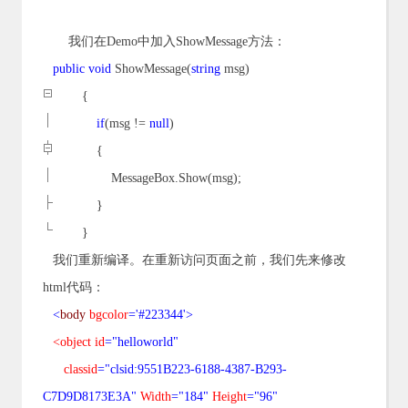
我们在
Demo
中加
入
ShowMessage
方法：
public
void
ShowMessage(
string
msg)
{
if
(msg !=
null
)
{
MessageBox.Show(msg);
}
}
我们重新编译。在重新访问页面之前，我们先来修改
html代码：
<
body
bgcolor
='#223344'>
<object id
="helloworld"
classid
="clsid:9551B223-6188-4387-B293-
C7D9D8173E3A"
Width
="184"
Height
="96"