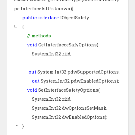
pe.InterfaceIsIUnknown)]
public
interface
IObjectSafety
{
//
methods
void
GetInterfacceSafyOptions(
System.Int32 riid,
out
System.Int32 pdwSupportedOptions,
out
System.Int32 pdwEnabledOptions);
void
SetInterfaceSafetyOptions(
System.Int32 riid,
System.Int32 dwOptionsSetMask,
System.Int32 dwEnabledOptions);
}