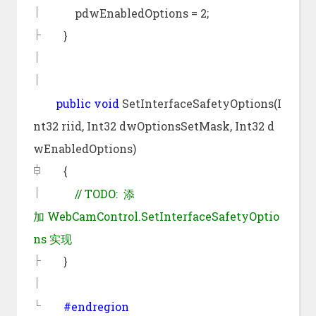
pdwEnabledOptions = 2;
}
public
void
SetInterfaceSafetyOptions(I
nt32 riid, Int32 dwOptionsSetMask, Int32 d
wEnabledOptions)
{
//
TODO: 添
加 WebCamControl.SetInterfaceSafetyOptio
ns 实现
}
#endregion