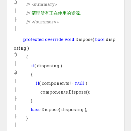
///
<summary>
///
清理所有正在使用的资源。
///
</summary>
protected
override
void
Dispose(
bool
disp
osing )
{
if
( disposing )
{
if
( components !=
null
)
components.Dispose();
}
base
.Dispose( disposing );
}