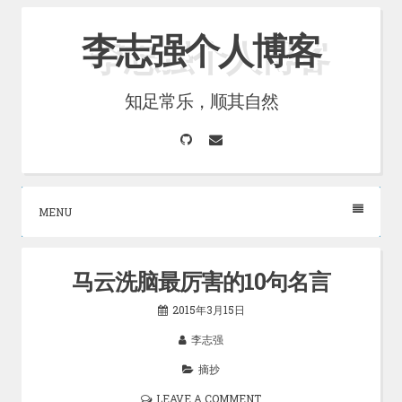
Skip
李志强个人博客
to
content
知足常乐，顺其自然
GitHub
Email
MENU
马云洗脑最厉害的10句名言
2015年3月15日
李志强
摘抄
LEAVE A COMMENT