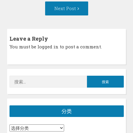
Next
Next Post
Post:
Leave a Reply
You must be
logged in
to post a comment.
搜
索：
分类
分