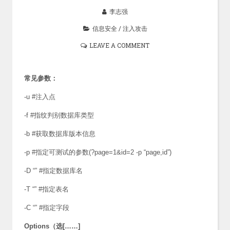
李志强
信息安全
/
注入攻击
LEAVE A COMMENT
常见参数：
-u #注入点
-f #指纹判别数据库类型
-b #获取数据库版本信息
-p #指定可测试的参数(?page=1&id=2 -p “page,id”)
-D “” #指定数据库名
-T “” #指定表名
-C “” #指定字段
Options（选[……]